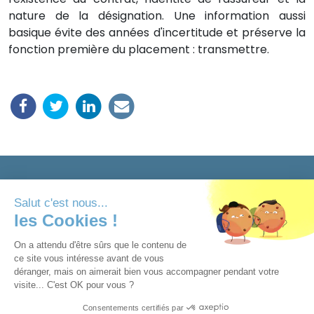
nature de la désignation. Une information aussi
basique évite des années d'incertitude et préserve la
fonction première du placement : transmettre.
Salut c'est nous...
les Cookies !
212 Ter Boulevard Pereire - 75017 Paris
On a attendu d'être sûrs que le contenu de
agencea2p.groupe.cheops@axa.fr
ce site vous intéresse avant de vous
déranger, mais on aimerait bien vous accompagner pendant votre
visite... C'est OK pour vous ?
© 2023 Tous droits réservés. Créé par
Actusite.fr
-
Consentements certifiés par